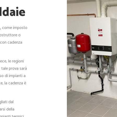
ldaie
,
come imposto
costruttore o
e con cadenza
vece, le regioni
 tale prova sarà
so di impianti a
te, la cadenza è
liati dal
rsi della
mpianti termici