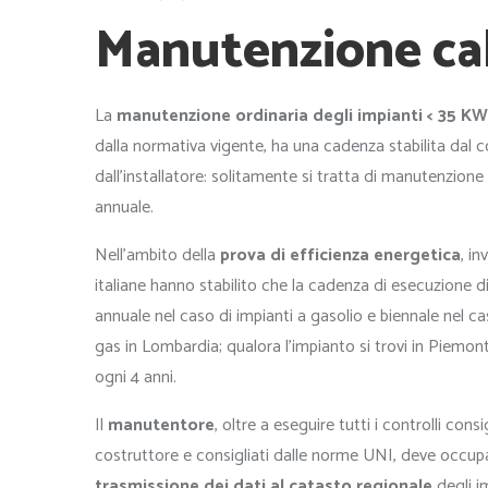
Manutenzione ca
La
manutenzione ordinaria
degli impianti < 35 KW
dalla normativa vigente, ha una cadenza stabilita dal 
dall’installatore: solitamente si tratta di manutenzion
annuale.
Nell’ambito della
prova di efficienza energetica
, in
italiane hanno stabilito che la cadenza di esecuzione di
annuale nel caso di impianti a gasolio e biennale nel ca
gas in Lombardia; qualora l’impianto si trovi in Piemon
ogni 4 anni.
Il
manutentore
, oltre a eseguire tutti i controlli consig
costruttore e consigliati dalle norme UNI, deve occupa
trasmissione dei dati al catasto regionale
degli i