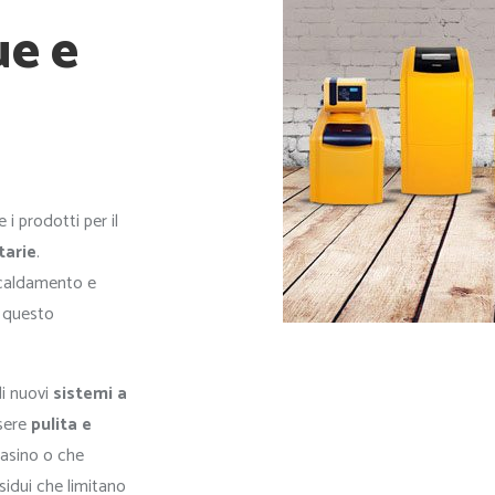
ue e
 i prodotti per il
tarie
.
iscaldamento e
n questo
di nuovi
sistemi a
ssere
pulita e
ntasino o che
esidui che limitano