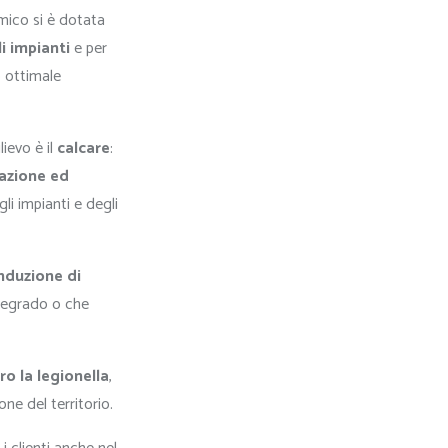
mico si è dotata
li impianti
e per
o ottimale
ievo è il
calcare
:
trazione ed
li impianti e degli
nduzione di
degrado o che
o la legionella
,
ne del territorio.