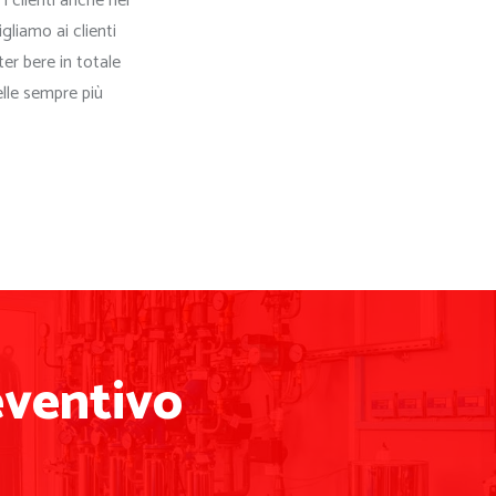
 clienti anche nel
igliamo ai clienti
oter bere in totale
elle sempre più
eventivo